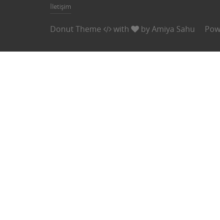
İletişim
Donut Theme
with
by
Amiya Sahu
Pow