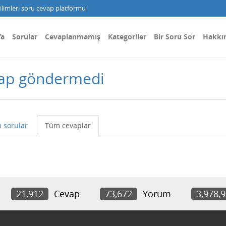
limleri soru cevap platformu
fa
Sorular
Cevaplanmamış
Kategoriler
Bir Soru Sor
Hakkı
vap göndermedi
 sorular
Tüm cevaplar
21,912
Cevap
73,672
Yorum
3,978,