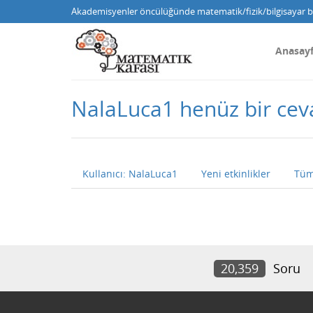
Akademisyenler öncülüğünde matematik/fizik/bilgisayar bi
Anasay
NalaLuca1 henüz bir ce
Kullanıcı: NalaLuca1
Yeni etkinlikler
Tüm
20,359
Soru