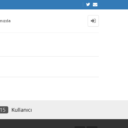
mızda
915
Kullanıcı