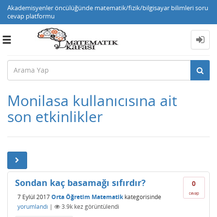
Akademisyenler öncülüğünde matematik/fizik/bilgisayar bilimleri soru
cevap platformu
Toggle
navigation
Monilasa kullanıcısına ait
son etkinlikler
Sondan kaç basamağı sıfırdır?
0
cevap
7 Eylül 2017
Orta Öğretim Matematik
kategorisinde
yorumlandı
|
3.9k
kez görüntülendi