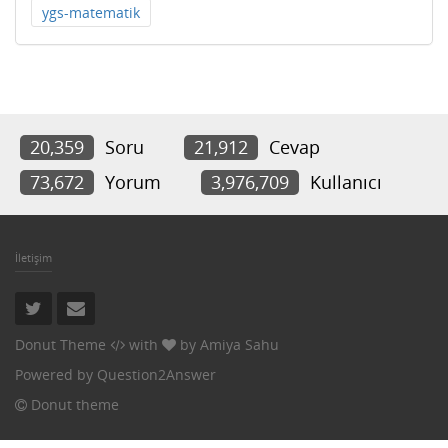
ygs-matematik
20,359
Soru
21,912
Cevap
73,672
Yorum
3,976,709
Kullanıcı
İletişim
Donut Theme
with
by
Amiya Sahu
Powered by
Question2Answer
Donut theme