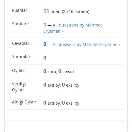
Puanları:
11
puan (
2,316
. sırada)
Soruları:
1
—
All questions by Mehmet
Eryaman ›
Cevapları:
0
—
All answers by Mehmet Eryaman ›
Yorumları:
0
Oyları:
0
0
soru,
cevap
Verdiği
0
0
artı oy,
eksi oy
Oylar:
Aldığı Oylar:
0
0
artı oy,
eksi oy