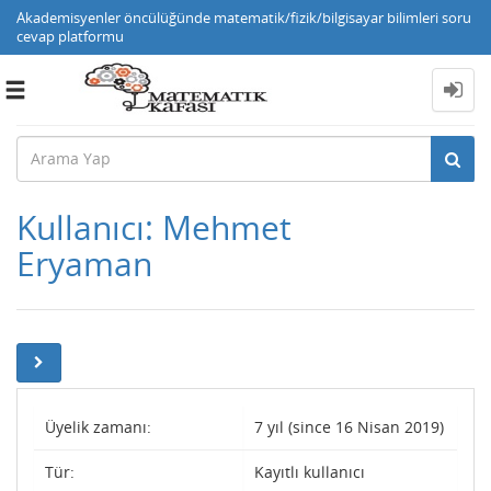
Akademisyenler öncülüğünde matematik/fizik/bilgisayar bilimleri soru
cevap platformu
Toggle
navigation
Kullanıcı: Mehmet
Eryaman
Üyelik zamanı:
7 yıl (since 16 Nisan 2019)
Tür:
Kayıtlı kullanıcı