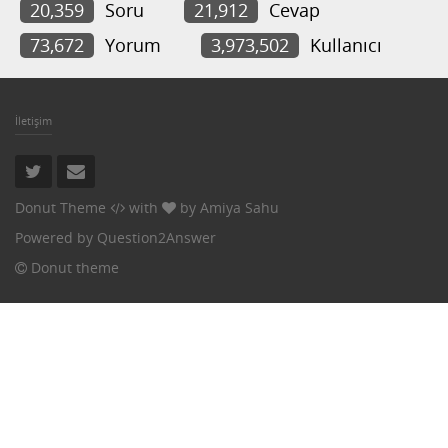
20,359
Soru
21,912
Cevap
73,672
Yorum
3,973,502
Kullanıcı
İletişim
Donut Theme
with
by
Amiya Sahu
Powered by
Question2Answer
Donut theme