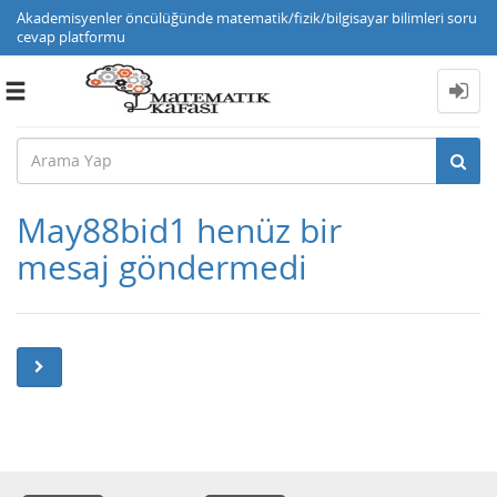
Akademisyenler öncülüğünde matematik/fizik/bilgisayar bilimleri soru
cevap platformu
Toggle
navigation
May88bid1 henüz bir
mesaj göndermedi