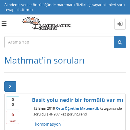
Akademisyenler öncülüğünde matematik/fizik/bilgisayar bilimleri soru
cevap platformu
Toggle
navigation
Mathmat'in soruları
Basit yolu nedir bir formülü var mı
0
0
12 Ekim 2019
Orta Öğretim Matematik
kategorisinde
soruldu
|
907
kez görüntülendi
0
cevap
kombinasyon