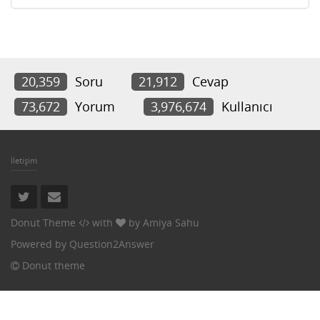
20,359
Soru
21,912
Cevap
73,672
Yorum
3,976,674
Kullanıcı
İletişim
Donut Theme
with
by
Amiya Sahu
Powered by
Question2Answer
Donut theme