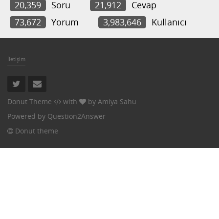
20,359
Soru
21,912
Cevap
73,672
Yorum
3,983,646
Kullanıcı
İletişim
Donut Theme
with
by
Amiya Sahu
Powered by
Question2Answer
Donut theme