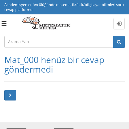
Akademisyenler öncülüğünde matematik/fizik/bilgisayar bilimleri soru
cevap platformu
Toggle
navigation
Mat_000 henüz bir cevap
göndermedi