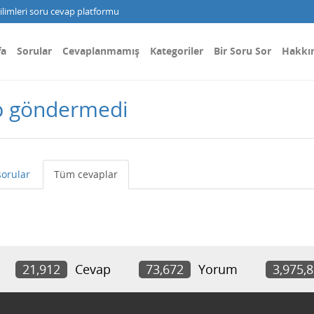
limleri soru cevap platformu
fa
Sorular
Cevaplanmamış
Kategoriler
Bir Soru Sor
Hakkı
p göndermedi
orular
Tüm cevaplar
21,912
Cevap
73,672
Yorum
3,975,