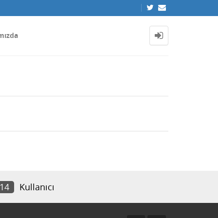
mızda
814
Kullanıcı