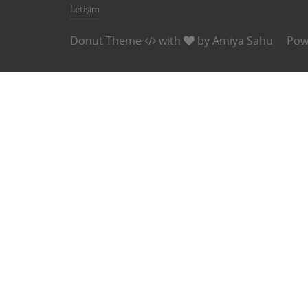
İletişim
Donut Theme
with
by
Amiya Sahu
Pow