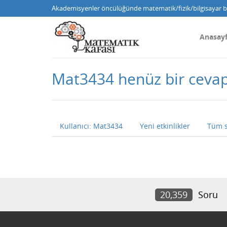
Akademisyenler öncülüğünde matematik/fizik/bilgisayar bi
Anasay
Mat3434 henüz bir ceva
Kullanıcı: Mat3434
Yeni etkinlikler
Tüm s
20,359
Soru