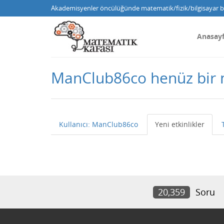
Akademisyenler öncülüğünde matematik/fizik/bilgisayar bi
Anasay
ManClub86co henüz bir
Kullanıcı: ManClub86co
Yeni etkinlikler
20,359
Soru