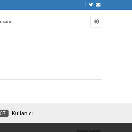
mızda
007
Kullanıcı