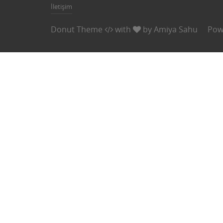
İletişim
Donut Theme
with
by
Amiya Sahu
Pow