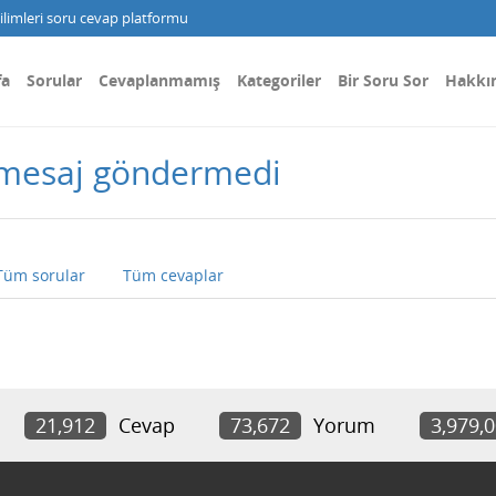
limleri soru cevap platformu
fa
Sorular
Cevaplanmamış
Kategoriler
Bir Soru Sor
Hakkı
 mesaj göndermedi
Tüm sorular
Tüm cevaplar
21,912
Cevap
73,672
Yorum
3,979,