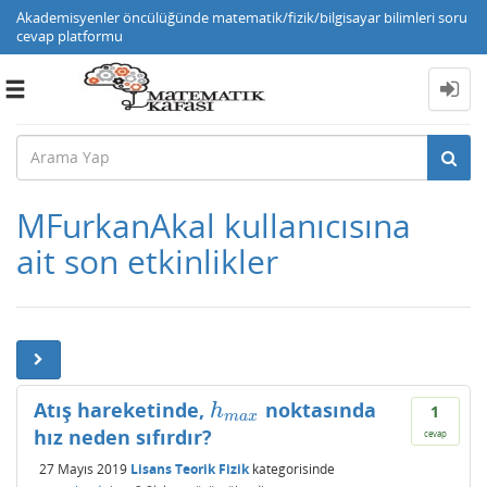
Akademisyenler öncülüğünde matematik/fizik/bilgisayar bilimleri soru
cevap platformu
Toggle
navigation
MFurkanAkal kullanıcısına
ait son etkinlikler
Atış hareketinde,
noktasında
h
m
a
x
h
1
m
a
x
hız neden sıfırdır?
cevap
27 Mayıs 2019
Lisans Teorik Fizik
kategorisinde