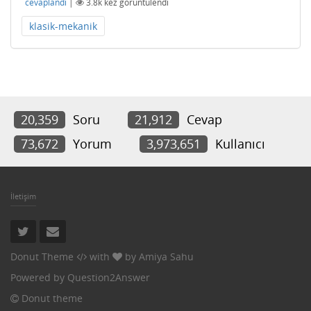
cevaplandı
|
3.8k
kez görüntülendi
klasik-mekanik
20,359
Soru
21,912
Cevap
73,672
Yorum
3,973,651
Kullanıcı
İletişim
Donut Theme
with
by
Amiya Sahu
Powered by
Question2Answer
Donut theme