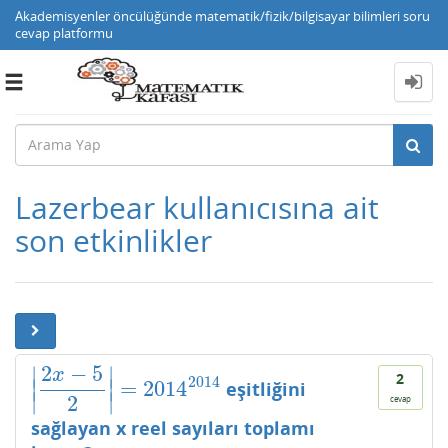
Akademisyenler öncülüğünde matematik/fizik/bilgisayar bilimleri soru
cevap platformu
Toggle
navigation
Lazerbear kullanıcısına ait
son etkinlikler
2
−
5
∣
∣
x
2
2014
=
2014
∣
∣
eşitliğini
|
2
x
−
5
2
|
=
2014
2014
∣
∣
2
cevap
sağlayan x reel sayıları toplamı