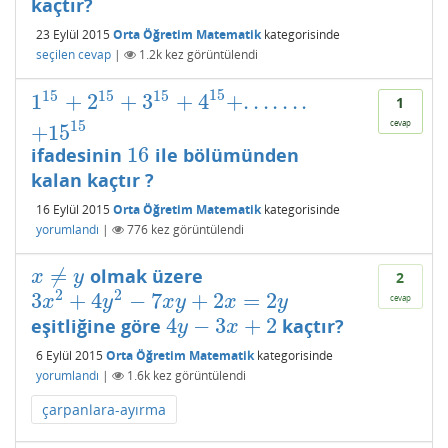
kaçtır?
23 Eylül 2015
Orta Öğretim Matematik
kategorisinde
seçilen cevap
|
1.2k
kez görüntülendi
15
15
15
15
1
+
2
+
3
+
4
+
.
.
.
.
.
.
.
1
15
+
2
15
+
3
15
+
4
15
+
.
.
.
.
.
.
.
+
15
15
1
cevap
15
+
15
16
ifadesinin
ile bölümünden
16
kalan kaçtır ?
16 Eylül 2015
Orta Öğretim Matematik
kategorisinde
yorumlandı
|
776
kez görüntülendi
≠
olmak üzere
x
≠
y
x
y
2
2
2
3
+
4
−
7
+
2
=
2
3
x
2
+
4
y
2
−
7
x
y
+
2
x
=
2
y
cevap
x
y
x
y
x
y
4
−
3
+
2
eşitliğine göre
kaçtır?
4
y
−
3
x
+
2
y
x
6 Eylül 2015
Orta Öğretim Matematik
kategorisinde
yorumlandı
|
1.6k
kez görüntülendi
çarpanlara-ayırma