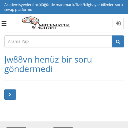
Akademisyenler öncülüğünde matematik/fizik/bilgisayar bilimleri soru
cevap platformu
Toggle
navigation
Jw88vn henüz bir soru
göndermedi