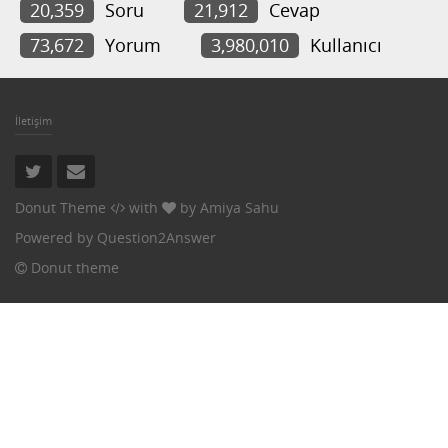
20,359
Soru
21,912
Cevap
73,672
Yorum
3,980,010
Kullanıcı
İletişim
Donut Theme
with
by
Amiya Sahu
Powered by
Question2Answer
Donut theme