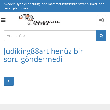
Akademisyenler öncülüğünde matematik/fizik/bilgisayar bilimleri soru
cevap platformu
Toggle
navigation
Judiking88art henüz bir
soru göndermedi