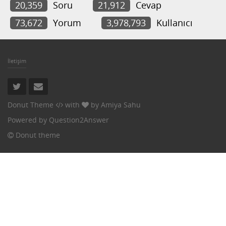
20,359
Soru
21,912
Cevap
73,672
Yorum
3,978,793
Kullanıcı
İletişim
Donut Theme
with
by
Amiya Sahu
Powered by
Question2Answer
Donut theme