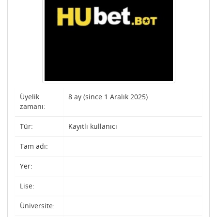
Üyelik
8 ay (since 1 Aralık 2025)
zamanı:
Tür:
Kayıtlı kullanıcı
Tam adı:
Yer:
Lise:
Üniversite: