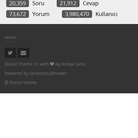
20,359
Soru
21,912
Cevap
73,672
Yorum
3,980,470
Kullanıcı
İletişim
Donut Theme
with
by
Amiya Sahu
Powered by
Question2Answer
Donut theme