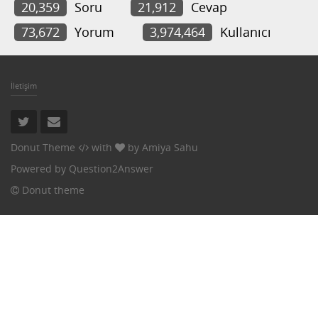
20,359
Soru
21,912
Cevap
73,672
Yorum
3,974,464
Kullanıcı
İletişim
Donut Theme
with
by
Amiya Sahu
Powered by
Question2Answer
Donut theme