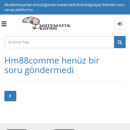
Akademisyenler öncülüğünde matematik/fizik/bilgisayar bilimleri soru
cevap platformu
Toggle
navigation
Hm88comme henüz bir
soru göndermedi