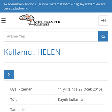
Akademisyenler öncülüğünde matematik/fizik/bilgisayar bilimleri soru
cevap platformu
Toggle
navigation
Kullanıcı: HELEN
Üyelik zamanı:
11 yıl (since 29 Ocak 2015)
Tür:
Kayıtlı kullanıcı
Tam adı: