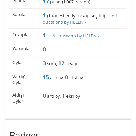
Puanları:
17
puan (
1,007
. sırada)
Soruları:
1
(
1
tanesi en iyi cevap seçildi) —
All
questions by HELEN ›
Cevapları:
1
—
All answers by HELEN ›
Yorumları:
0
Oyları:
3
12
soru,
cevap
Verdiği
15
0
artı oy,
eksi oy
Oylar:
Aldığı
0
1
artı oy,
eksi oy
Oylar:
Badges