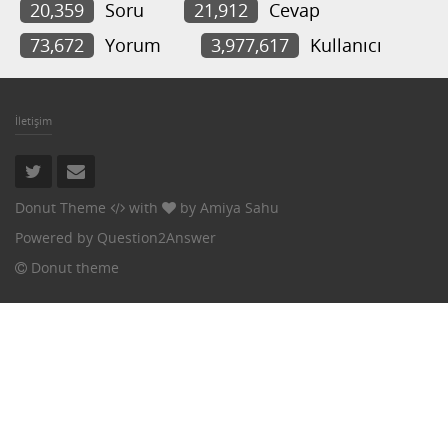
20,359
Soru
21,912
Cevap
73,672
Yorum
3,977,617
Kullanıcı
İletişim
Donut Theme
with
by
Amiya Sahu
Powered by
Question2Answer
Donut theme