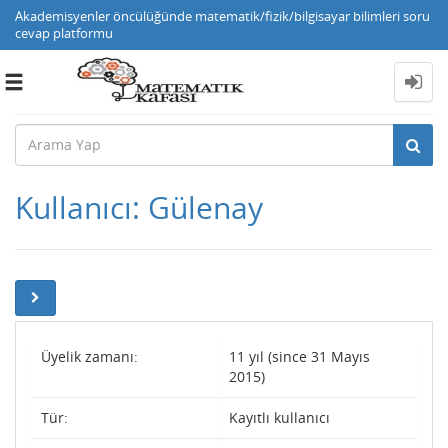
Akademisyenler öncülüğünde matematik/fizik/bilgisayar bilimleri soru
cevap platformu
Toggle
navigation
Kullanıcı: Gülenay
Üyelik zamanı:
11 yıl (since 31 Mayıs
2015)
Tür:
Kayıtlı kullanıcı