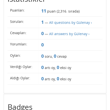
Puanları:
11
puan (
2,316
. sırada)
Soruları:
1
—
All questions by Gülenay ›
Cevapları:
0
—
All answers by Gülenay ›
Yorumları:
0
Oyları:
0
0
soru,
cevap
Verdiği Oylar:
0
0
artı oy,
eksi oy
Aldığı Oylar:
0
0
artı oy,
eksi oy
Badges