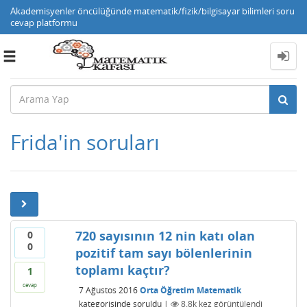
Akademisyenler öncülüğünde matematik/fizik/bilgisayar bilimleri soru
cevap platformu
Toggle
navigation
Frida'in soruları
720 sayısının 12 nin katı olan
0
0
pozitif tam sayı bölenlerinin
toplamı kaçtır?
1
cevap
7 Ağustos 2016
Orta Öğretim Matematik
kategorisinde
soruldu
|
8.8k
kez görüntülendi