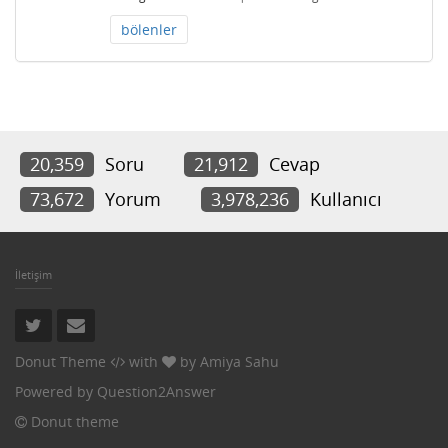
bölenler
20,359
Soru
21,912
Cevap
73,672
Yorum
3,978,236
Kullanıcı
İletişim
Donut Theme
with
by
Amiya Sahu
Powered by
Question2Answer
Donut theme