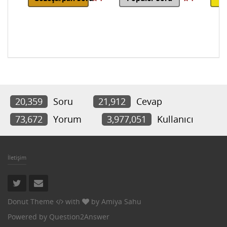
20,359
Soru
21,912
Cevap
73,672
Yorum
3,977,051
Kullanıcı
İletişim
Donut Theme
with
by
Amiya Sahu
Powered by
Question2Answer