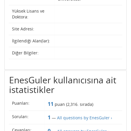
Yüksek Lisans ve
Doktora:
Site Adresi:
İlgilendiği Alan(lar):
Diğer Bilgiler:
EnesGuler kullanıcısına ait
istatistikler
Puanları:
11
puan (
2,316
. sırada)
Soruları:
1
—
All questions by EnesGuler ›
Cevapları:
0