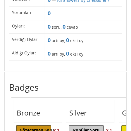
—
All answers by EnesGuler ›
Yorumları:
0
Oyları:
0
0
soru,
cevap
Verdiği Oylar:
0
0
artı oy,
eksi oy
Aldığı Oylar:
0
0
artı oy,
eksi oy
Badges
Bronze
Silver
Go
Gözeçarpan Soru
x 1
Popüler Soru
x 1