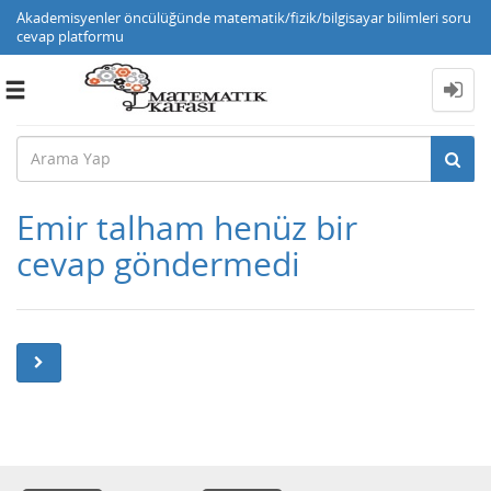
Akademisyenler öncülüğünde matematik/fizik/bilgisayar bilimleri soru
cevap platformu
Toggle
navigation
Emir talham henüz bir
cevap göndermedi