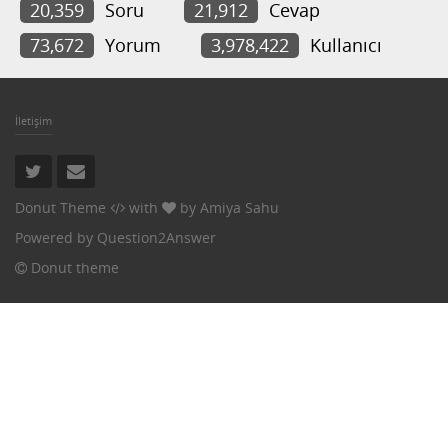
20,359
Soru
21,912
Cevap
73,672
Yorum
3,978,422
Kullanıcı
İletişim
Donut Theme
with
by
Amiya Sahu
Powered by
Question2Answer
Donut theme