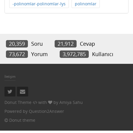
-polinomlar-polinomlar-lys
polinomlar
20,359
Soru
21,912
Cevap
73,672
Yorum
3,972,785
Kullanıcı
İletişim
Donut Theme
with
by
Amiya Sahu
Powered by
Question2Answer
Donut theme