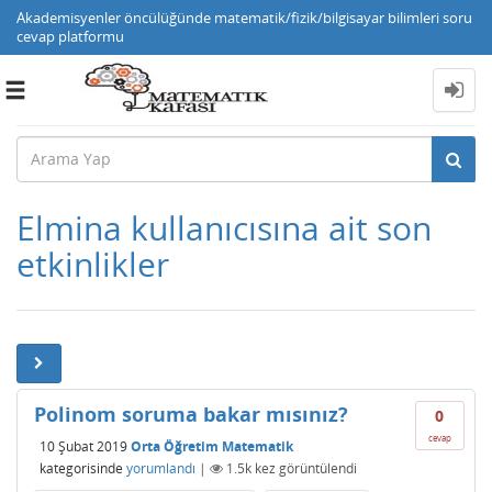
Akademisyenler öncülüğünde matematik/fizik/bilgisayar bilimleri soru
cevap platformu
Toggle
navigation
Elmina kullanıcısına ait son
etkinlikler
Polinom soruma bakar mısınız?
0
cevap
10 Şubat 2019
Orta Öğretim Matematik
kategorisinde
yorumlandı
|
1.5k
kez görüntülendi