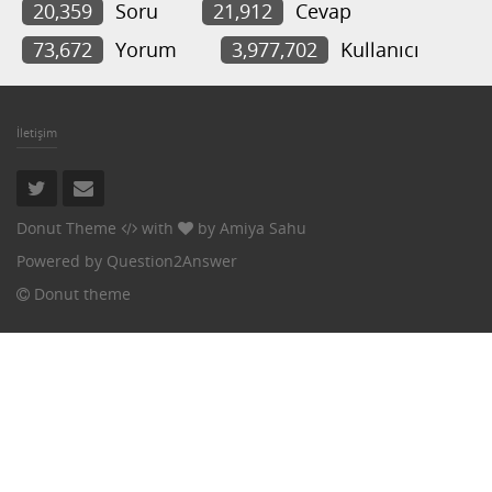
20,359
Soru
21,912
Cevap
73,672
Yorum
3,977,702
Kullanıcı
İletişim
Donut Theme
with
by
Amiya Sahu
Powered by
Question2Answer
Donut theme