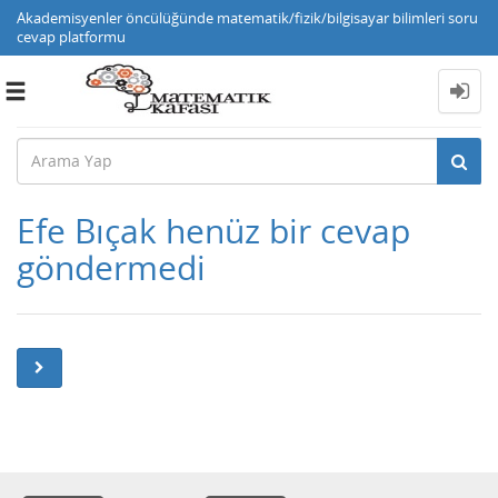
Akademisyenler öncülüğünde matematik/fizik/bilgisayar bilimleri soru
cevap platformu
Toggle
navigation
Efe Bıçak henüz bir cevap
göndermedi