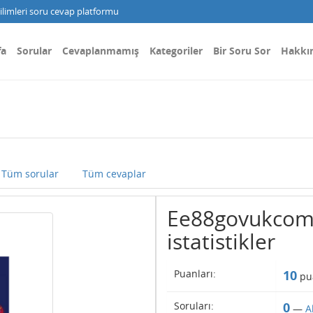
limleri soru cevap platformu
fa
Sorular
Cevaplanmamış
Kategoriler
Bir Soru Sor
Hakkı
Tüm sorular
Tüm cevaplar
Ee88govukcom k
istatistikler
Puanları:
10
pu
Soruları:
0
—
A