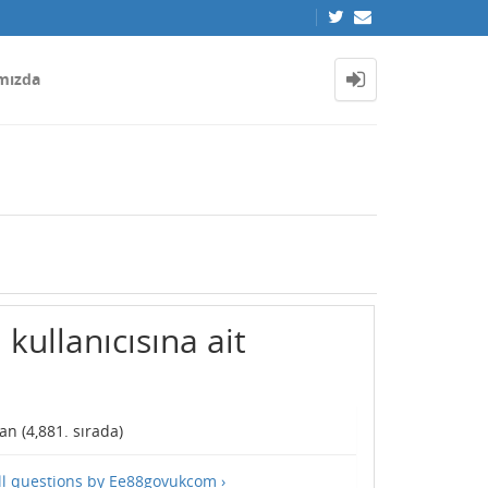
mızda
ullanıcısına ait
an (
4,881
. sırada)
ll questions by Ee88govukcom ›