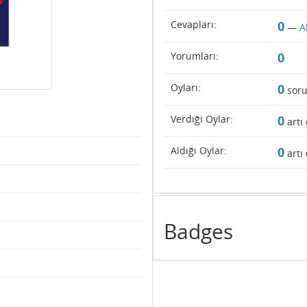
Cevapları:
0
—
A
Yorumları:
0
Oyları:
0
soru
Verdiği Oylar:
0
artı 
Aldığı Oylar:
0
artı 
Badges