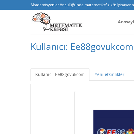
Akademisyenler öncülüğünde matematik/fizik/bilgisayar bi
Anasay
Kullanıcı: Ee88govukcom
Kullanıcı: Ee88govukcom
Yeni etkinlikler