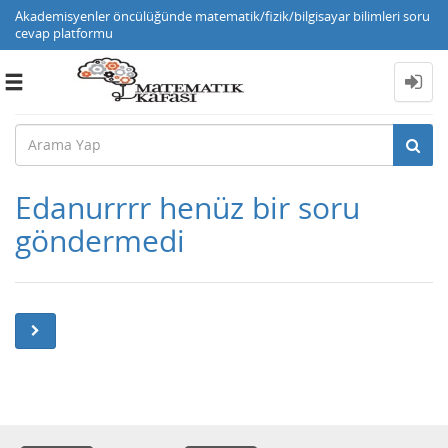
Akademisyenler öncülüğünde matematik/fizik/bilgisayar bilimleri soru
cevap platformu
Toggle
navigation
Edanurrrr henüz bir soru
göndermedi