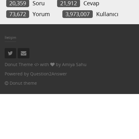
20,359
Soru
21,912
Cevap
73,672
Yorum
3,973,007
Kullanıcı
İletişim
Donut Theme
with
by
Amiya Sahu
Powered by
Question2Answer
Donut theme