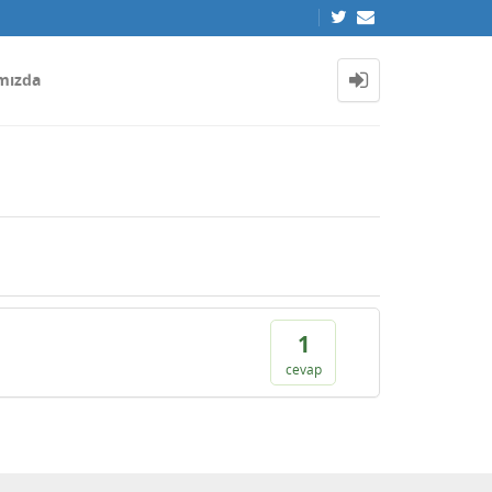
mızda
1
cevap