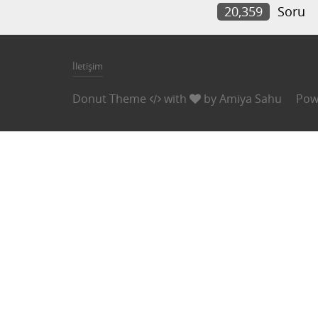
20,359
Soru
İletişim
Donut Theme
with
by
Amiya Sahu
Pow