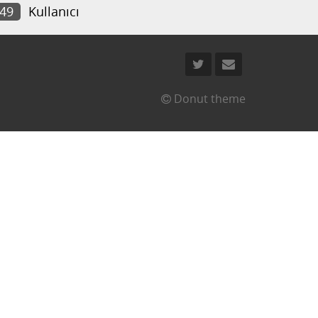
049
Kullanıcı
Donut theme