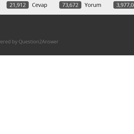
21,912
Cevap
73,672
Yorum
3,977,
ered by
Question2Answer