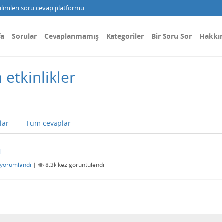
limleri soru cevap platformu
fa
Sorular
Cevaplanmamış
Kategoriler
Bir Soru Sor
Hakkı
 etkinlikler
lar
Tüm cevaplar
ı
yorumlandı
|
8.3k
kez görüntülendi