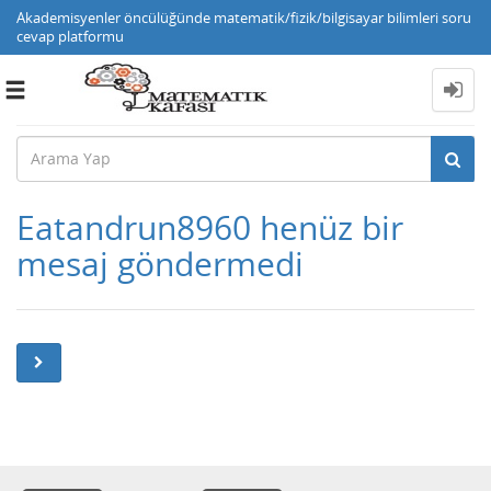
Akademisyenler öncülüğünde matematik/fizik/bilgisayar bilimleri soru
cevap platformu
Toggle
navigation
Eatandrun8960 henüz bir
mesaj göndermedi