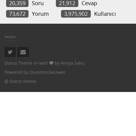
20,359
Soru
21,912
Cevap
73,672
Yorum
3,975,902
Kullanıcı
İletişim
Donut Theme
with
by
Amiya Sahu
Powered by
Question2Answer
Donut theme