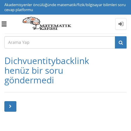
Akademisyenler öncülüğünde matematik/fizik/bilgisayar bilimleri soru
cevap platformu
Toggle
navigation
Dichvuentitybacklink
henüz bir soru
göndermedi