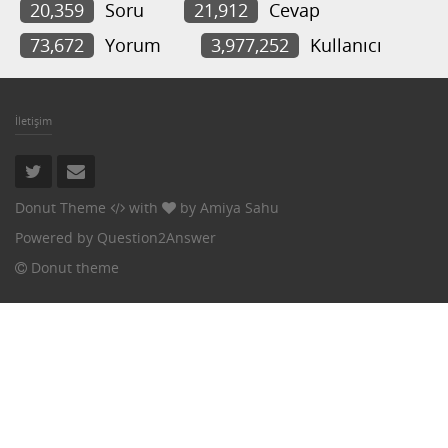
20,359
Soru
21,912
Cevap
73,672
Yorum
3,977,252
Kullanıcı
İletişim
Donut Theme
with
by
Amiya Sahu
Powered by
Question2Answer
Donut theme