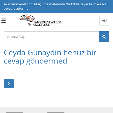
Akademisyenler öncülüğünde matematik/fizik/bilgisayar bilimleri soru
cevap platformu
Toggle
navigation
Ceyda Günaydin henüz bir
cevap göndermedi