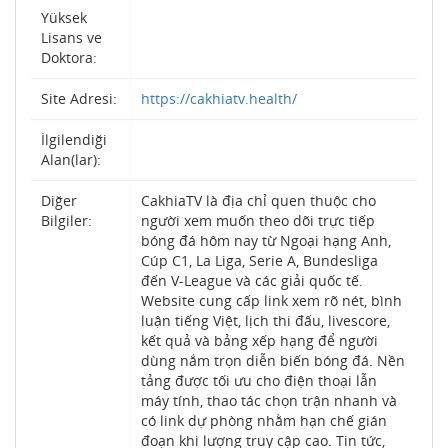
Yüksek
Lisans ve
Doktora:
Site Adresi:
https://cakhiatv.health/
İlgilendiği
Alan(lar):
Diğer
CakhiaTV là địa chỉ quen thuộc cho
Bilgiler:
người xem muốn theo dõi trực tiếp
bóng đá hôm nay từ Ngoại hạng Anh,
Cúp C1, La Liga, Serie A, Bundesliga
đến V-League và các giải quốc tế.
Website cung cấp link xem rõ nét, bình
luận tiếng Việt, lịch thi đấu, livescore,
kết quả và bảng xếp hạng để người
dùng nắm trọn diễn biến bóng đá. Nền
tảng được tối ưu cho điện thoại lẫn
máy tính, thao tác chọn trận nhanh và
có link dự phòng nhằm hạn chế gián
đoạn khi lượng truy cập cao. Tin tức,