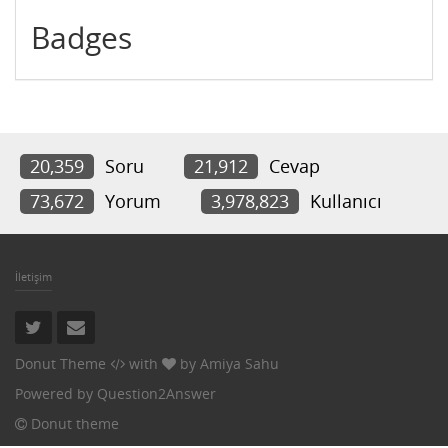
Badges
20,359
Soru
21,912
Cevap
73,672
Yorum
3,978,823
Kullanıcı
İletişim
Donut Theme
with
by
Amiya Sahu
Powered by
Question2Answer
Donut theme