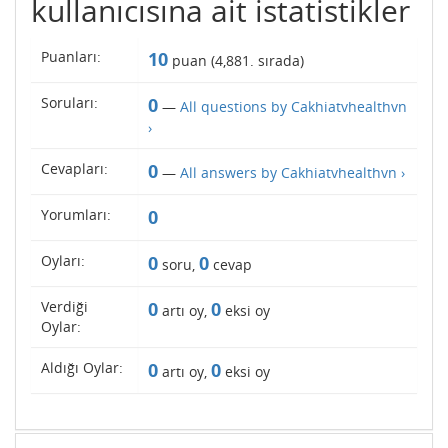
kullanıcısına ait istatistikler
Puanları:
10
puan (
4,881
. sırada)
Soruları:
0
—
All questions by Cakhiatvhealthvn
›
Cevapları:
0
—
All answers by Cakhiatvhealthvn ›
Yorumları:
0
Oyları:
0
0
soru,
cevap
Verdiği
0
0
artı oy,
eksi oy
Oylar:
Aldığı Oylar:
0
0
artı oy,
eksi oy