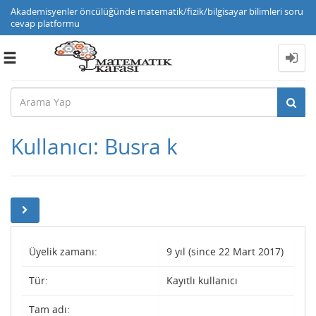
Akademisyenler öncülüğünde matematik/fizik/bilgisayar bilimleri soru
cevap platformu
Toggle
navigation
Kullanıcı: Busra k
Üyelik zamanı:
9 yıl (since 22 Mart 2017)
Tür:
Kayıtlı kullanıcı
Tam adı: