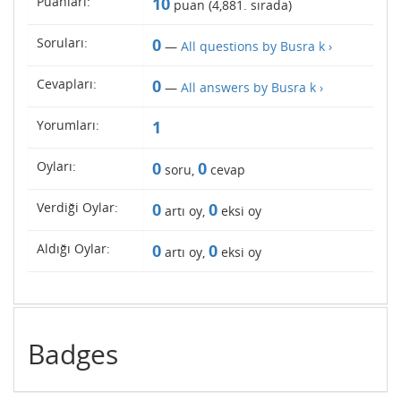
Puanları:
10
puan (
4,881
. sırada)
Soruları:
0
—
All questions by Busra k ›
Cevapları:
0
—
All answers by Busra k ›
Yorumları:
1
Oyları:
0
0
soru,
cevap
Verdiği Oylar:
0
0
artı oy,
eksi oy
Aldığı Oylar:
0
0
artı oy,
eksi oy
Badges