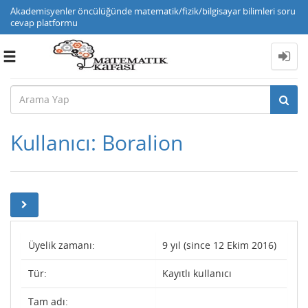
Akademisyenler öncülüğünde matematik/fizik/bilgisayar bilimleri soru
cevap platformu
Toggle
navigation
Kullanıcı: Boralion
Üyelik zamanı:
9 yıl (since 12 Ekim 2016)
Tür:
Kayıtlı kullanıcı
Tam adı: