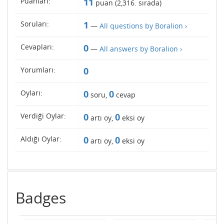
Puanları:
11
puan (
2,316
. sırada)
Soruları:
1
—
All questions by Boralion ›
Cevapları:
0
—
All answers by Boralion ›
Yorumları:
0
Oyları:
0
0
soru,
cevap
Verdiği Oylar:
0
0
artı oy,
eksi oy
Aldığı Oylar:
0
0
artı oy,
eksi oy
Badges