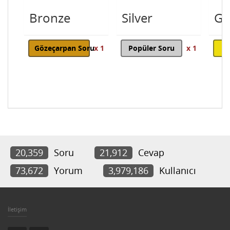
Bronze
Silver
Go
Gözeçarpan Soru
x 1
Popüler Soru
x 1
20,359
Soru
21,912
Cevap
73,672
Yorum
3,979,186
Kullanıcı
İletişim