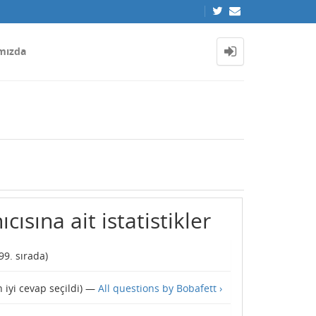
mızda
cısına ait istatistikler
99
. sırada)
 iyi cevap seçildi) —
All questions by Bobafett ›