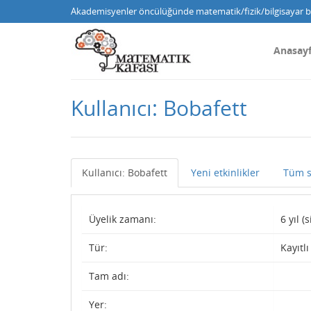
Akademisyenler öncülüğünde matematik/fizik/bilgisayar bi
Anasay
Kullanıcı: Bobafett
Kullanıcı: Bobafett
Yeni etkinlikler
Tüm s
Üyelik zamanı:
6 yıl 
Tür:
Kayıtlı
Tam adı:
Yer: