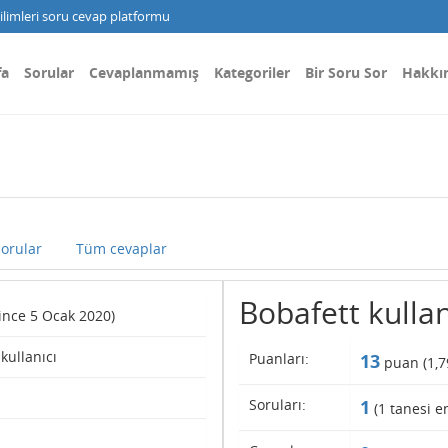
limleri soru cevap platformu
fa
Sorular
Cevaplanmamış
Kategoriler
Bir Soru Sor
Hakkı
orular
Tüm cevaplar
Bobafett kullanı
(since 5 Ocak 2020)
 kullanıcı
Puanları:
13
puan (
1,7
Soruları:
1
(
1
tanesi en