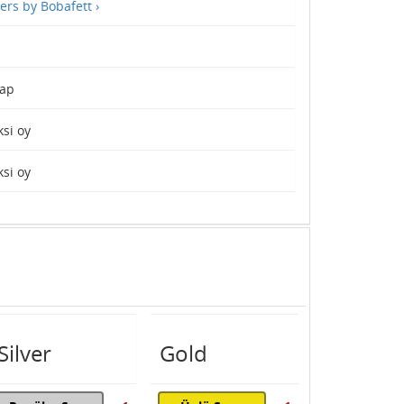
ers by Bobafett ›
ap
si oy
si oy
Silver
Gold