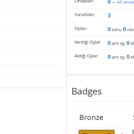
Cevapları:
0
—
All answ
Yorumları:
3
Oyları:
0
0
soru,
cev
Verdiği Oylar:
0
0
artı oy,
ek
Aldığı Oylar:
0
0
artı oy,
ek
Badges
Bronze