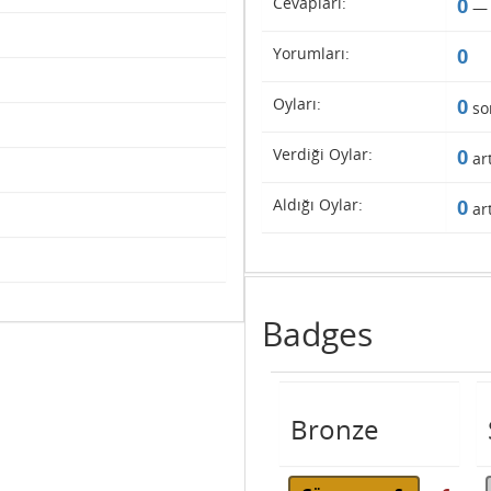
Cevapları:
0
Yorumları:
0
Oyları:
0
so
Verdiği Oylar:
0
art
Aldığı Oylar:
0
art
Badges
Bronze