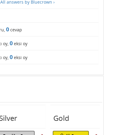
—
All answers by Bluecrown ›
0
ru,
cevap
0
ı oy,
eksi oy
0
ı oy,
eksi oy
Silver
Gold