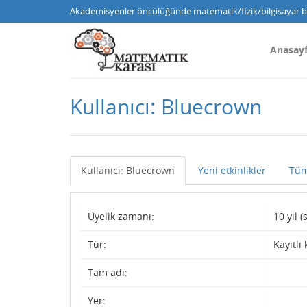
Akademisyenler öncülüğünde matematik/fizik/bilgisayar bi
Anasay
Kullanıcı: Bluecrown
Kullanıcı: Bluecrown
Yeni etkinlikler
Tüm
Üyelik zamanı:
10 yıl 
Tür:
Kayıtlı 
Tam adı:
Yer: