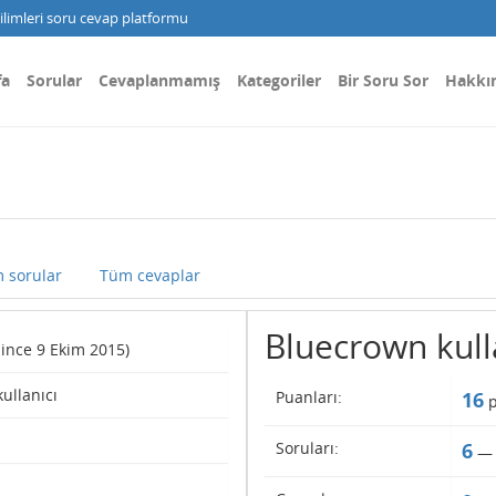
limleri soru cevap platformu
fa
Sorular
Cevaplanmamış
Kategoriler
Bir Soru Sor
Hakkı
 sorular
Tüm cevaplar
Bluecrown kullan
(since 9 Ekim 2015)
kullanıcı
Puanları:
16
p
Soruları:
6