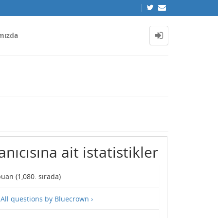
mızda
ıcısına ait istatistikler
uan (
1,080
. sırada)
—
All questions by Bluecrown ›