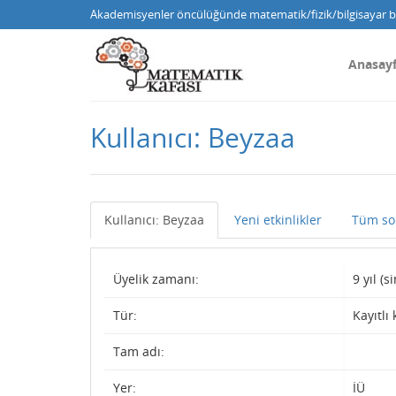
Akademisyenler öncülüğünde matematik/fizik/bilgisayar bi
Anasay
Kullanıcı: Beyzaa
Kullanıcı: Beyzaa
Yeni etkinlikler
Tüm so
Üyelik zamanı:
9 yıl (
Tür:
Kayıtlı 
Tam adı:
Yer:
İÜ