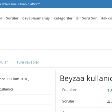
limleri soru cevap platformu
fa
Sorular
Cevaplanmamış
Kategoriler
Bir Soru Sor
Hakkı
rular
Tüm cevaplar
Beyzaa kullanıcı
since 22 Ekim 2016)
kullanıcı
Puanları:
1
Soruları:
4