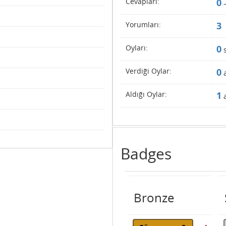
Cevapları:
0
Yorumları:
3
Oyları:
0
s
Verdiği Oylar:
0
a
Aldığı Oylar:
1
a
Badges
Bronze