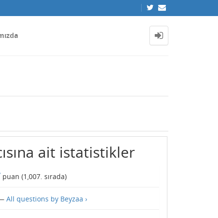
mızda
sına ait istatistikler
7
puan (
1,007
. sırada)
—
All questions by Beyzaa ›