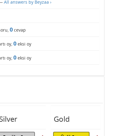
—
All answers by Beyzaa ›
0
oru,
cevap
0
rtı oy,
eksi oy
0
rtı oy,
eksi oy
Silver
Gold