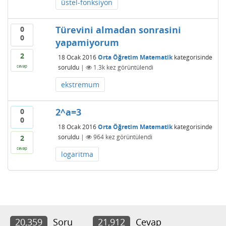
üstel-fonksiyon
Türevini almadan sonrasini
0
0
yapamiyorum
2
18 Ocak 2016
Orta Öğretim Matematik
kategorisinde
soruldu
|
1.3k
kez görüntülendi
cevap
ekstremum
2^a=3
0
0
18 Ocak 2016
Orta Öğretim Matematik
kategorisinde
soruldu
|
964
kez görüntülendi
2
cevap
logaritma
20,359
Soru
21,912
Cevap