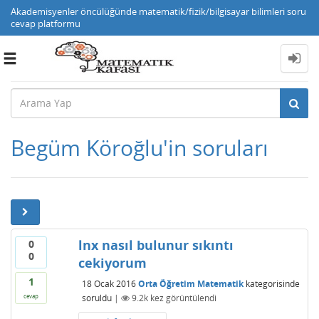
Akademisyenler öncülüğünde matematik/fizik/bilgisayar bilimleri soru
cevap platformu
Toggle
navigation
Begüm Köroğlu'in soruları
lnx nasıl bulunur sıkıntı
0
0
cekiyorum
1
18 Ocak 2016
Orta Öğretim Matematik
kategorisinde
soruldu
|
9.2k
kez görüntülendi
cevap