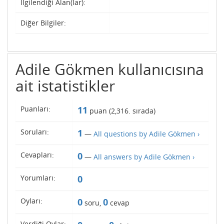
İlgilendiği Alan(lar):
Diğer Bilgiler:
Adile Gökmen kullanıcısına
ait istatistikler
Puanları:
11
puan (
2,316
. sırada)
Soruları:
1
—
All questions by Adile Gökmen ›
Cevapları:
0
—
All answers by Adile Gökmen ›
Yorumları:
0
Oyları:
0
0
soru,
cevap
Verdiği Oylar: