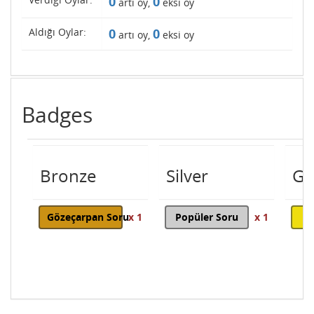
0
0
artı oy,
eksi oy
Aldığı Oylar:
0
0
artı oy,
eksi oy
Badges
Bronze
Silver
Go
Gözeçarpan Soru
x 1
Popüler Soru
x 1