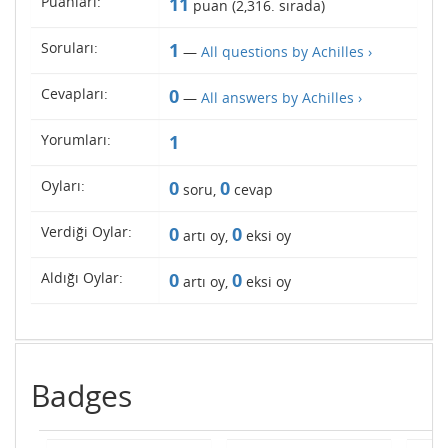
Puanları:
11
puan (
2,316
. sırada)
Soruları:
1
—
All questions by Achilles ›
Cevapları:
0
—
All answers by Achilles ›
Yorumları:
1
Oyları:
0
0
soru,
cevap
Verdiği Oylar:
0
0
artı oy,
eksi oy
Aldığı Oylar:
0
0
artı oy,
eksi oy
Badges