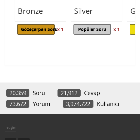
Bronze
Silver
Go
Gözeçarpan Soru
x 1
Popüler Soru
x 1
20,359
Soru
21,912
Cevap
73,672
Yorum
3,974,722
Kullanıcı
İletişim