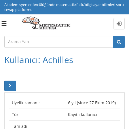
Akademisyenler öncülüğünde matematik/fizik/bilgisayar bilimleri soru
cevap platformu
Toggle
navigation
Kullanıcı: Achilles
Üyelik zamanı:
6 yıl (since 27 Ekim 2019)
Tür:
Kayıtlı kullanıcı
Tam adı: