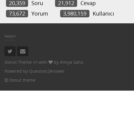
20,359
Soru
21,912
Cevap
73,672
Yorum
3,980,159
Kullanıcı
İletişim
Donut Theme
with
by
Amiya Sahu
Powered by
Question2Answer
Donut theme