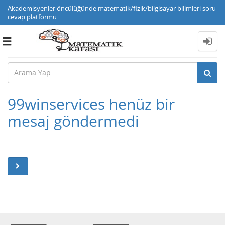
Akademisyenler öncülüğünde matematik/fizik/bilgisayar bilimleri soru
cevap platformu
Toggle
navigation
99winservices henüz bir
mesaj göndermedi