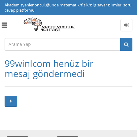
Akademisyenler öncülüğünde matematik/fizik/bilgisayar bilimleri soru
cevap platformu
Toggle
navigation
99winlcom henüz bir
mesaj göndermedi