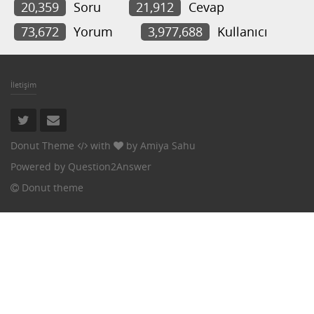
20,359
Soru
21,912
Cevap
73,672
Yorum
3,977,688
Kullanıcı
İletişim
Donut Theme
with
by
Amiya Sahu
Powered by
Question2Answer
Donut theme