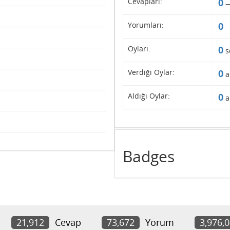
Cevapları:
0
Yorumları:
0
Oyları:
0
s
Verdiği Oylar:
0
a
Aldığı Oylar:
0
a
Badges
21,912
Cevap
73,672
Yorum
3,976,