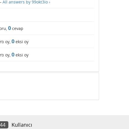
—
All answers by 99okt3io ›
0
oru,
cevap
0
rtı oy,
eksi oy
0
rtı oy,
eksi oy
044
Kullanıcı