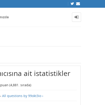
mızda
cısına ait istatistikler
puan (
4,881
. sırada)
—
All questions by 99okt3io ›