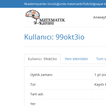
Akademisyenler öncülüğünde matematik/fizik/bilgisayar bi
Anasay
Kullanıcı: 99okt3io
Kullanıcı: 99okt3io
Yeni etkinlikler
Tüm s
Üyelik zamanı:
1 yıl (
Tür:
Kayıtlı 
Tam adı:
Yer: