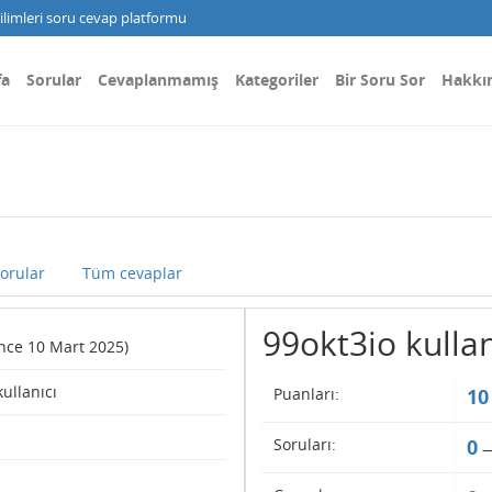
limleri soru cevap platformu
fa
Sorular
Cevaplanmamış
Kategoriler
Bir Soru Sor
Hakkı
orular
Tüm cevaplar
99okt3io kullanı
since 10 Mart 2025)
kullanıcı
Puanları:
10
Soruları:
0