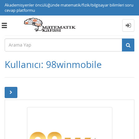
Akademisyenler öncülüğünde matematik/fizik/bilgisayar bilimleri soru
cevap platformu
Toggle
navigation
Kullanıcı: 98winmobile