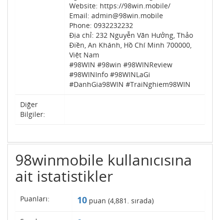
Website: https://98win.mobile/
Email: admin@98win.mobile
Phone: 0932232232
Địa chỉ: 232 Nguyễn Văn Hưởng, Thảo
Điền, An Khánh, Hồ Chí Minh 700000,
Việt Nam
#98WIN #98win #98WINReview
#98WINInfo #98WINLaGi
#DanhGia98WIN #TraiNghiem98WIN
Diğer
Bilgiler:
98winmobile kullanıcısına
ait istatistikler
Puanları:
10
puan (
4,881
. sırada)