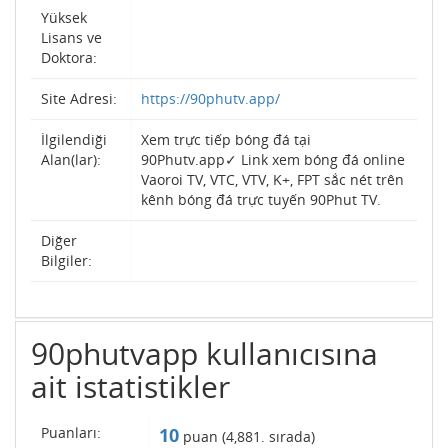
Yüksek
Lisans ve
Doktora:
Site Adresi:
https://90phutv.app/
İlgilendiği
Xem trực tiếp bóng đá tại
Alan(lar):
90Phutv.app✓ Link xem bóng đá online
Vaoroi TV, VTC, VTV, K+, FPT sắc nét trên
kênh bóng đá trực tuyến 90Phut TV.
Diğer
Bilgiler:
90phutvapp kullanıcısına
ait istatistikler
Puanları:
10
puan (
4,881
. sırada)