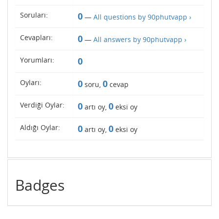
Soruları:
0
—
All questions by 90phutvapp ›
Cevapları:
0
—
All answers by 90phutvapp ›
Yorumları:
0
Oyları:
0
0
soru,
cevap
Verdiği Oylar:
0
0
artı oy,
eksi oy
Aldığı Oylar:
0
0
artı oy,
eksi oy
Badges