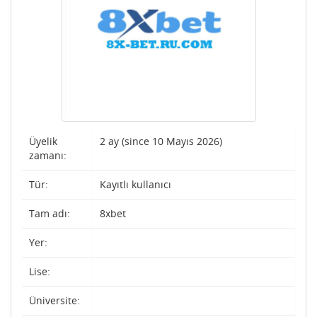
Üyelik
2 ay (since 10 Mayıs 2026)
zamanı:
Tür:
Kayıtlı kullanıcı
Tam adı:
8xbet
Yer:
Lise:
Üniversite: