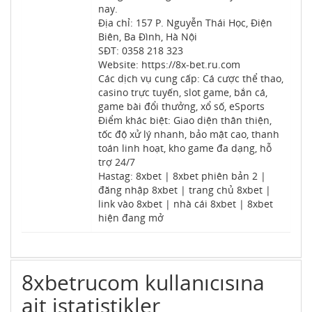
nay.
Địa chỉ: 157 P. Nguyễn Thái Học, Điện
Biên, Ba Đình, Hà Nội
SĐT: 0358 218 323
Website: https://8x-bet.ru.com
Các dịch vụ cung cấp: Cá cược thể thao,
casino trực tuyến, slot game, bắn cá,
game bài đổi thưởng, xổ số, eSports
Điểm khác biệt: Giao diện thân thiện,
tốc độ xử lý nhanh, bảo mật cao, thanh
toán linh hoạt, kho game đa dạng, hỗ
trợ 24/7
Hastag: 8xbet | 8xbet phiên bản 2 |
đăng nhập 8xbet | trang chủ 8xbet |
link vào 8xbet | nhà cái 8xbet | 8xbet
hiện đang mở
8xbetrucom kullanıcısına
ait istatistikler