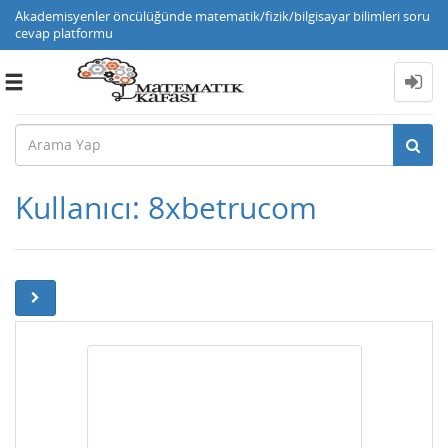
Akademisyenler öncülüğünde matematik/fizik/bilgisayar bilimleri soru
cevap platformu
Toggle
navigation
Kullanıcı: 8xbetrucom