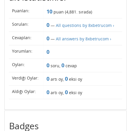
Puanları:
10
puan (
4,881
. sırada)
Soruları:
0
—
All questions by 8xbetrucom ›
Cevapları:
0
—
All answers by 8xbetrucom ›
Yorumları:
0
Oyları:
0
0
soru,
cevap
Verdiği Oylar:
0
0
artı oy,
eksi oy
Aldığı Oylar:
0
0
artı oy,
eksi oy
Badges