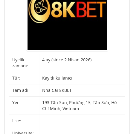
Üyelik
4 ay (since 2 Nisan 2026)
zamanı:
Tür:
Kayıtlı kullanıcı
Tam adı:
Nhà Cái 8KBET
Yer:
193 Tân Sơn, Phường 15, Tân Sơn, Hồ
Chí Minh, Vietnam
Lise:
Üniversite: