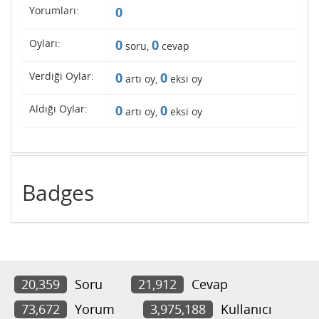
Yorumları:
0
Oyları:
0
0
soru,
cevap
Verdiği Oylar:
0
0
artı oy,
eksi oy
Aldığı Oylar:
0
0
artı oy,
eksi oy
Badges
20,359
Soru
21,912
Cevap
73,672
Yorum
3,975,188
Kullanıcı