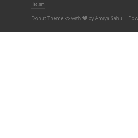
İletişim
Donut Theme
with
by
Amiya Sahu
Pow