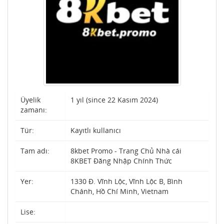
Üyelik
1 yıl (since 22 Kasım 2024)
zamanı:
Tür:
Kayıtlı kullanıcı
Tam adı:
8kbet Promo - Trang Chủ Nhà cái
8KBET Đăng Nhập Chính Thức
Yer:
1330 Đ. Vĩnh Lộc, Vĩnh Lộc B, Bình
Chánh, Hồ Chí Minh, Vietnam
Lise: