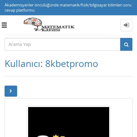
Akademisyenler öncülüğünde matematik/fizik/bilgisayar bilimleri soru
cevap platformu
Toggle
navigation
Kullanıcı: 8kbetpromo