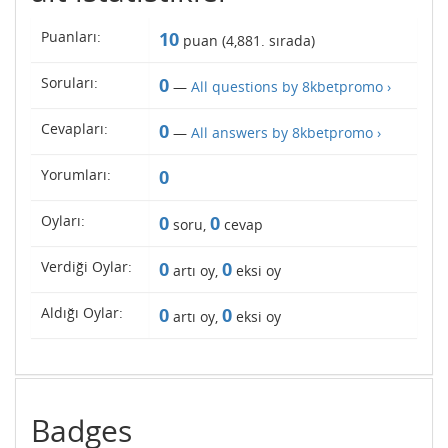
Puanları:
10
puan (
4,881
. sırada)
Soruları:
0
—
All questions by 8kbetpromo ›
Cevapları:
0
—
All answers by 8kbetpromo ›
Yorumları:
0
Oyları:
0
0
soru,
cevap
Verdiği Oylar:
0
0
artı oy,
eksi oy
Aldığı Oylar:
0
0
artı oy,
eksi oy
Badges