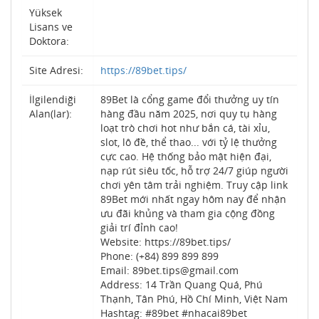
Yüksek
Lisans ve
Doktora:
Site Adresi:
https://89bet.tips/
İlgilendiği
89Bet là cổng game đổi thưởng uy tín
Alan(lar):
hàng đầu năm 2025, nơi quy tụ hàng
loạt trò chơi hot như bắn cá, tài xỉu,
slot, lô đề, thể thao... với tỷ lệ thưởng
cực cao. Hệ thống bảo mật hiện đại,
nạp rút siêu tốc, hỗ trợ 24/7 giúp người
chơi yên tâm trải nghiệm. Truy cập link
89Bet mới nhất ngay hôm nay để nhận
ưu đãi khủng và tham gia cộng đồng
giải trí đỉnh cao!
Website: https://89bet.tips/
Phone: (+84) 899 899 899
Email: 89bet.tips@gmail.com
Address: 14 Trần Quang Quá, Phú
Thạnh, Tân Phú, Hồ Chí Minh, Việt Nam
Hashtag: #89bet #nhacai89bet