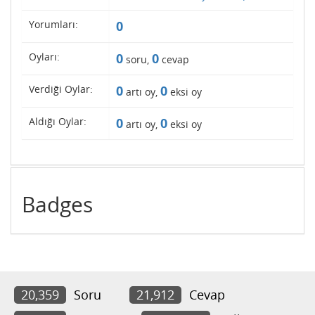
Yorumları:
0
Oyları:
0
0
soru,
cevap
Verdiği Oylar:
0
0
artı oy,
eksi oy
Aldığı Oylar:
0
0
artı oy,
eksi oy
Badges
20,359
Soru
21,912
Cevap