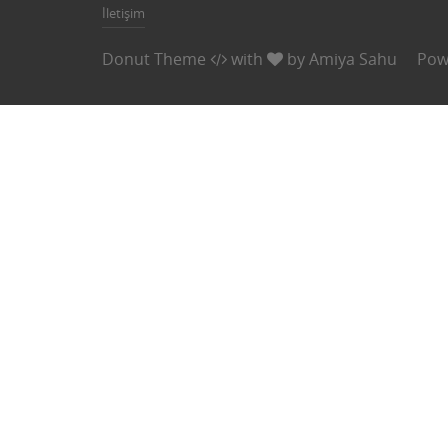
İletişim
Donut Theme
with
by
Amiya Sahu
Pow