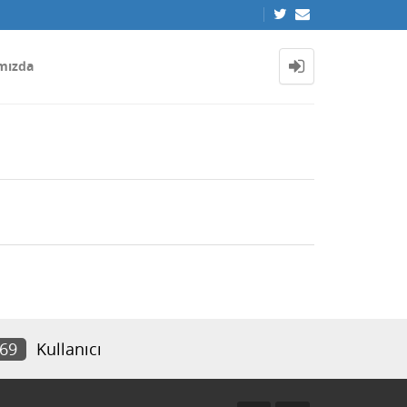
mızda
869
Kullanıcı