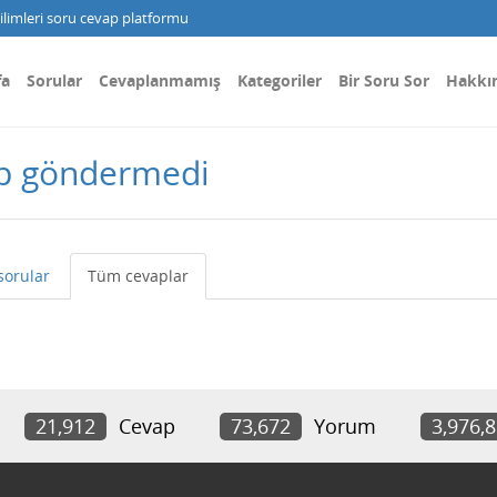
limleri soru cevap platformu
fa
Sorular
Cevaplanmamış
Kategoriler
Bir Soru Sor
Hakkı
ap göndermedi
sorular
Tüm cevaplar
21,912
Cevap
73,672
Yorum
3,976,