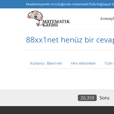
Akademisyenler öncülüğünde matematik/fizik/bilgisayar bi
Anasay
88xx1net henüz bir cev
Kullanıcı: 88xx1net
Yeni etkinlikler
Tüm 
20,359
Soru