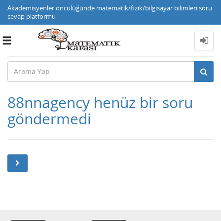
Akademisyenler öncülüğünde matematik/fizik/bilgisayar bilimleri soru
cevap platformu
Toggle
navigation
88nnagency henüz bir soru
göndermedi