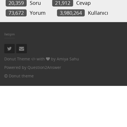
20,359
Soru
21,912
Cevap
73,672
Yorum
3,980,264
Kullanıcı
İletişim
Donut Theme
with
by
Amiya Sahu
Powered by
Question2Answer
Donut theme